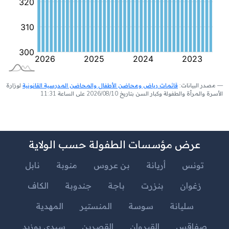
مصدر البيانات:
قائمات رياض ومحاضن الأطفال والمحاضن المدرسية القانونية
لوزارة
الأسرة والمرأة والطفولة وكبار السن بتاريخ 2026/08/10 على الساعة 11:31
عرض مؤسسات الطفولة حسب الولاية
تونس
أريانة
بن عروس
منوبة
نابل
زغوان
بنزرت
باجة
جندوبة
الكاف
سليانة
سوسة
المنستير
المهدية
صفاقس
القيروان
القصرين
سيدي بوزيد