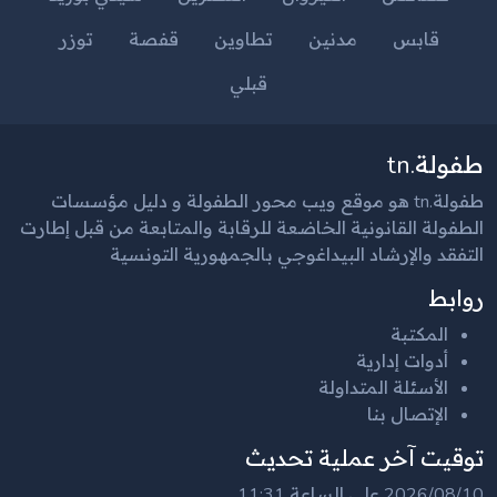
قابس
مدنين
تطاوين
قفصة
توزر
قبلي
طفولة.tn
طفولة.tn هو موقع ويب محور الطفولة و دليل مؤسسات
الطفولة القانونية الخاضعة للرقابة والمتابعة من قبل إطارت
التفقد والإرشاد البيداغوجي بالجمهورية التونسية
روابط
المكتبة
أدوات إدارية
الأسئلة المتداولة
الإتصال بنا
توقيت آخر عملية تحديث
2026/08/10 على الساعة 11:31