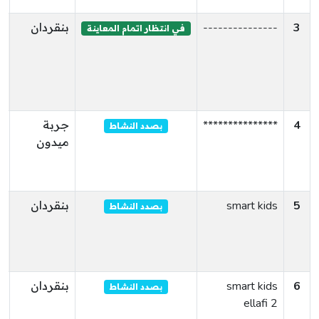
3
---------------
بنقردان
ط
في انتظار اتمام المعاينة
ر
ا
ق
ا
4
***************
جربة
ط
بصدد النشاط
ميدون
ا
ا
م
5
smart kids
بنقردان
ط
بصدد النشاط
ر
ب
ا
6
smart kids
بنقردان
ط
بصدد النشاط
ellafi 2
ا