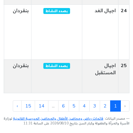
24
اجيال الغد
بنقردان
ح
بصدد النشاط
ا
ط
ا
ق
ا
25
اجيال
بنقردان
بصدد النشاط
المستقبل
ا
ب
ا
›
15
14
...
6
5
4
3
2
1
‹
مصدر البيانات:
قائمات رياض ومحاضن الأطفال والمحاضن المدرسية القانونية
لوزارة
الأسرة والمرأة والطفولة وكبار السن بتاريخ 2026/08/10 على الساعة 11:31