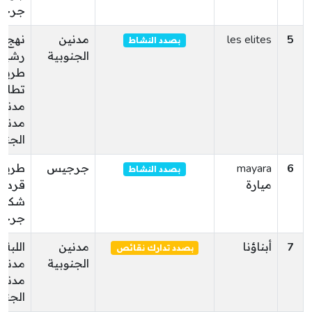
جرج
5
les elites
مدنين
نهج ا
بصدد النشاط
الجنوبية
رشيق
طريق
تطاوي
مدنين
مدنين
الجنو
6
mayara
جرجيس
طريق
بصدد النشاط
ميارة
قردان
شكرب
جرج
7
أبناؤنا
مدنين
اللبة
بصدد تدارك نقائص
الجنوبية
مدنين
مدنين
الجنو