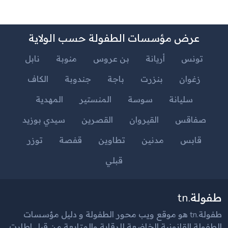
عرض مؤسسات الطفولة حسب الولاية
تونس
أريانة
بن عروس
منوبة
نابل
زغوان
بنزرت
باجة
جندوبة
الكاف
سليانة
سوسة
المنستير
المهدية
صفاقس
القيروان
القصرين
سيدي بوزيد
قابس
مدنين
تطاوين
قفصة
توزر
قبلي
طفولة.tn
طفولة.tn هو موقع ويب محور الطفولة و دليل مؤسسات
الطفولة القانونية الخاضعة للرقابة والمتابعة من قبل إطارت