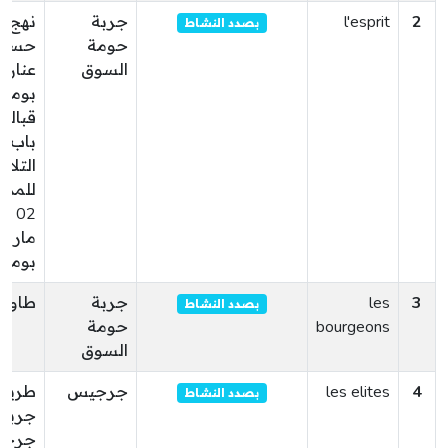
2
l'esprit
جربة
نهج
بصدد النشاط
حومة
حسين
السوق
عنان
بوملا
قبالة
باب
التلام
للمد
02
مارس
بوملا
3
les
جربة
طاور
بصدد النشاط
bourgeons
حومة
السوق
4
les elites
جرجيس
طريق
بصدد النشاط
جربة
جرج