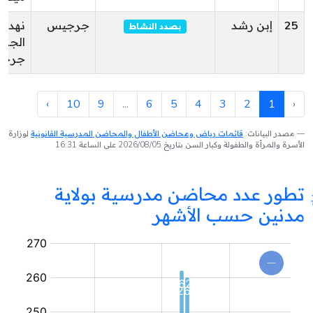
25
إبن رشد
جرجيس
نهد
بصدد النشاط
الجزائ
جرج
›
10
9
...
6
5
4
3
2
1
‹
مصدر البيانات:
قائمات رياض ومحاضن الأطفال والمحاضن المدرسية القانونية
لوزارة
الأسرة والمرأة والطفولة وكبار السن بتاريخ 2026/08/05 على الساعة 16:31
تطور عدد محاضن مدرسية بولاية
مدنين حسب الأشهر
محضنة
مدرسية