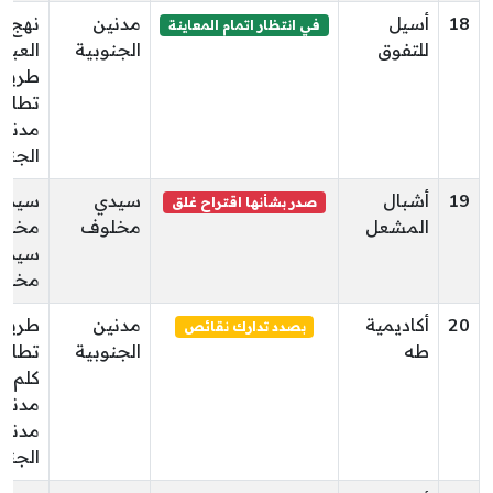
18
أسيل
مدنين
نهج أب
في انتظار اتمام المعاينة
للتفوق
الجنوبية
العبا
طريق
تطاوي
مدنين
الجنو
19
أشبال
سيدي
سيدي
صدر بشأنها اقتراح غلق
المشعل
مخلوف
مخلو
سيدي
مخلو
20
أكاديمية
مدنين
طريق
بصدد تدارك نقائص
طه
الجنوبية
تطاوي
كلم1
مدنين
مدنين
الجنو