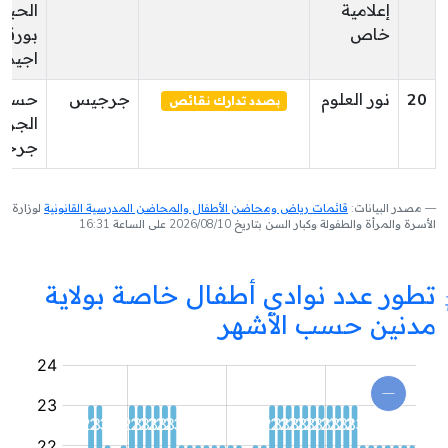
إعلامية
الحبي
خاص
بورقي
اجيم
20
نور العلوم
جرجيس
حسي
بصدد تدارك نقائص
الجرب
جرجي
مصدر البيانات:
قائمات رياض ومحاضن الأطفال والمحاضن المدرسية القانونية
لوزارة
الأسرة والمرأة والطفولة وكبار السن بتاريخ 2026/08/10 على الساعة 16:31
تطور عدد نوادي أطفال خاصة بولاية
مدنين حسب الأشهر
نادي
أطفال
خاص