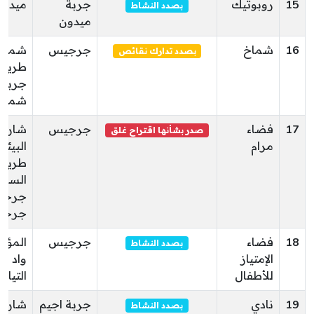
15
روبوتيك
جربة
ميدون
بصدد النشاط
ميدون
16
شماخ
جرجيس
شماخ
بصدد تدارك نقائص
طريق
جربة
شماخ
17
فضاء
جرجيس
شارع
صدر بشأنها اقتراح غلق
مرام
البيئة
طريق
السوي
جرجي
جرجي
18
فضاء
جرجيس
المؤا
بصدد النشاط
الإمتياز
واد
للأطفال
التياب
19
نادي
جربة اجيم
شارع
بصدد النشاط