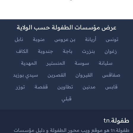
عرض مؤسسات الطفولة حسب الولاية
تونس
أريانة
بن عروس
منوبة
نابل
زغوان
بنزرت
باجة
جندوبة
الكاف
سليانة
سوسة
المنستير
المهدية
صفاقس
القيروان
القصرين
سيدي بوزيد
قابس
مدنين
تطاوين
قفصة
توزر
قبلي
طفولة.tn
طفولة.tn هو موقع ويب محور الطفولة و دليل مؤسسات