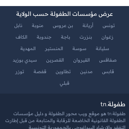
عرض مؤسسات الطفولة حسب الولاية
تونس
أريانة
بن عروس
منوبة
نابل
زغوان
بنزرت
باجة
جندوبة
الكاف
سليانة
سوسة
المنستير
المهدية
صفاقس
القيروان
القصرين
سيدي بوزيد
قابس
مدنين
تطاوين
قفصة
توزر
قبلي
طفولة.tn
طفولة.tn هو موقع ويب محور الطفولة و دليل مؤسسات
الطفولة القانونية الخاضعة للرقابة والمتابعة من قبل إطارت
التفقد والإرشاد البيداغوجي بالجمهورية التونسية