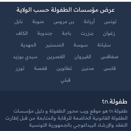
عرض مؤسسات الطفولة حسب الولاية
تونس
أريانة
بن عروس
منوبة
نابل
زغوان
بنزرت
باجة
جندوبة
الكاف
سليانة
سوسة
المنستير
المهدية
صفاقس
القيروان
القصرين
سيدي بوزيد
قابس
مدنين
تطاوين
قفصة
توزر
قبلي
طفولة.tn
طفولة.tn هو موقع ويب محور الطفولة و دليل مؤسسات
الطفولة القانونية الخاضعة للرقابة والمتابعة من قبل إطارت
التفقد والإرشاد البيداغوجي بالجمهورية التونسية