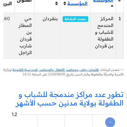
#
المؤسسة
العنوان
المؤسسة
البريد
1
المركز
بنقردان
حي
4160
بصدد النشاط
المندمح
المطار
للشباب و
بن
الطفولة
قردان
بن قردان
شارب
الراجل
مصدر البيانات:
قائمات رياض ومحاضن الأطفال والمحاضن المدرسية القانونية
لوزارة
الأسرة والمرأة والطفولة وكبار السن بتاريخ 2026/08/05 على الساعة 16:31
تطور عدد مراكز مندمجة للشباب و
الطفولة بولاية مدنين حسب الأشهر
مركز
مندمج
للشباب