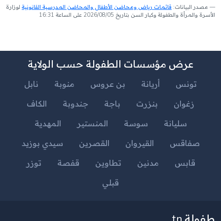
مصدر البيانات:
قائمات رياض ومحاضن الأطفال والمحاضن المدرسية القانونية
لوزارة
الأسرة والمرأة والطفولة وكبار السن بتاريخ 2026/08/05 على الساعة 16:31
عرض مؤسسات الطفولة حسب الولاية
تونس
أريانة
بن عروس
منوبة
نابل
زغوان
بنزرت
باجة
جندوبة
الكاف
سليانة
سوسة
المنستير
المهدية
صفاقس
القيروان
القصرين
سيدي بوزيد
قابس
مدنين
تطاوين
قفصة
توزر
قبلي
طفولة.tn