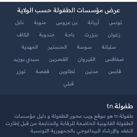
عرض مؤسسات الطفولة حسب الولاية
تونس
أريانة
بن عروس
منوبة
نابل
زغوان
بنزرت
باجة
جندوبة
الكاف
سليانة
سوسة
المنستير
المهدية
صفاقس
القيروان
القصرين
سيدي بوزيد
قابس
مدنين
تطاوين
قفصة
توزر
قبلي
طفولة.tn
طفولة.tn هو موقع ويب محور الطفولة و دليل مؤسسات
الطفولة القانونية الخاضعة للرقابة والمتابعة من قبل إطارت
التفقد والإرشاد البيداغوجي بالجمهورية التونسية