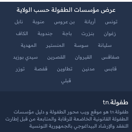
عرض مؤسسات الطفولة حسب الولاية
تونس
أريانة
بن عروس
منوبة
نابل
زغوان
بنزرت
باجة
جندوبة
الكاف
سليانة
سوسة
المنستير
المهدية
صفاقس
القيروان
القصرين
سيدي بوزيد
قابس
مدنين
تطاوين
قفصة
توزر
قبلي
طفولة.tn
طفولة.tn هو موقع ويب محور الطفولة و دليل مؤسسات
الطفولة القانونية الخاضعة للرقابة والمتابعة من قبل إطارت
التفقد والإرشاد البيداغوجي بالجمهورية التونسية