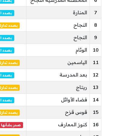
6
المحضنة المدرسية النجاح
بصدد ا
7
المنارة
بصدد ا
8
النجاح
بصدد تدار
9
النجاح
بصدد ا
10
الوئام
بصدد ا
11
الياسمين
بصدد تدار
12
بعد المدرسة
بصدد ا
13
ريتاج
بصدد تدار
14
فضاء الأوائل
بصدد ا
15
قوس قزح
بصدد تدار
16
كنوز المعارف
صدر بشأنها 