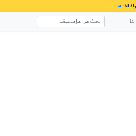
ولة انقر
هنا
نا