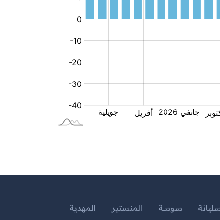
ليانة
سوسة
المنستير
المهدية