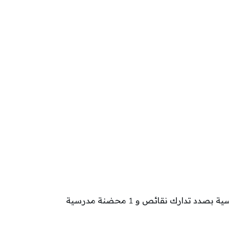
تتوزع محاضن مدرسية بولاية قفصة حسب وضعيتها كالآتي: 10 محضنة مدرسية بصدد النشاط و 7 محضنة مدرسية بصدد تدارك نقائص و 1 محضنة مدرسية