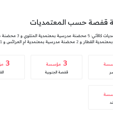
ية قفصة حسب المعتمديات
3
3
سسة
مؤسسة
مؤ
ر
قفصة الجنوبية
الق
سسة
د