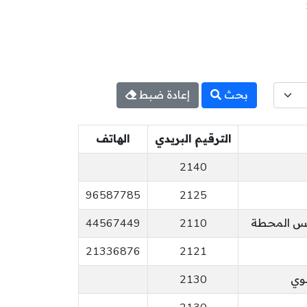
بحث
إعادة ضبط
الترقيم البريدي
الهاتف
2140
96587785
2125
ايس المحطة
2110
44567449
21336876
2121
لوي
2130