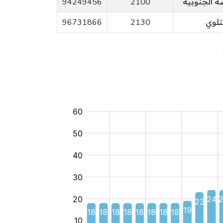
 الجنوبية
2100
94249456
تلوي
2130
96731866
محضنة
مدرسية