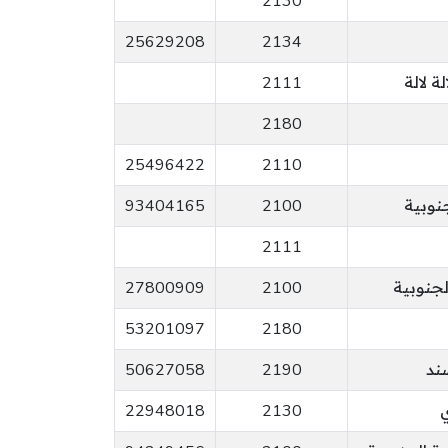
2130
25629208
2134
 لالة
2111
2180
25496422
2110
نوبية
2100
93404165
2111
جنوبية
2100
27800909
53201097
2180
ند
2190
50627058
22948018
2130