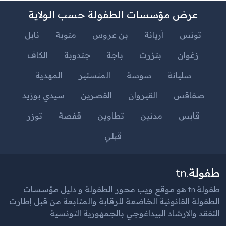
عرض مؤسسات الطفولة حسب الولاية
تونس
أريانة
بن عروس
منوبة
نابل
زغوان
بنزرت
باجة
جندوبة
الكاف
سليانة
سوسة
المنستير
المهدية
صفاقس
القيروان
القصرين
سيدي بوزيد
قابس
مدنين
تطاوين
قفصة
توزر
قبلي
طفولة.tn
طفولة.tn هو موقع ويب محور الطفولة و دليل مؤسسات
الطفولة القانونية الخاضعة للرقابة والمتابعة من قبل إطارت
التفقد والإرشاد البيداغوجي بالجمهورية التونسية