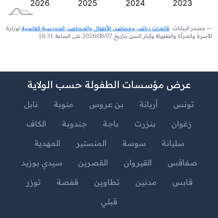
مصدر البيانات:
قائمات رياض ومحاضن الأطفال والمحاضن المدرسية القانونية
لوزارة
الأسرة والمرأة والطفولة وكبار السن بتاريخ 2026/08/07 على الساعة 16:31
عرض مؤسسات الطفولة حسب الولاية
تونس
أريانة
بن عروس
منوبة
نابل
زغوان
بنزرت
باجة
جندوبة
الكاف
سليانة
سوسة
المنستير
المهدية
صفاقس
القيروان
القصرين
سيدي بوزيد
قابس
مدنين
تطاوين
قفصة
توزر
قبلي