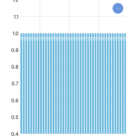
مندمج
للشباب
و
الطفولة