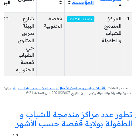
المؤسسة
البري
1
المركز
قفصة
شارع
100
بصدد النشاط
المندمج
الجنوبية
البيئة
للشباب
طريق
والطفولة
المتلوي
حي
الشباب
قفصة
الجنوبية
مصدر البيانات:
قائمات رياض ومحاضن الأطفال والمحاضن المدرسية القانونية
لوزارة
الأسرة والمرأة والطفولة وكبار السن بتاريخ 2026/08/07 على الساعة 16:31
تطور عدد مراكز مندمجة للشباب و
الطفولة بولاية قفصة حسب الأشهر
مركز