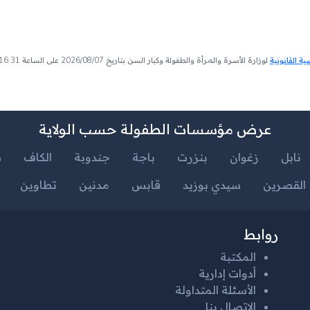
 القانونية
لوزارة الأسرة والمرأة والطفولة وكبار السن بتاريخ 2026/08/07 على الساعة 16:31
عرض مؤسسات الطفولة حسب الولاية
نابل
زغوان
بنزرت
باجة
جندوبة
الكاف
س
القصرين
سيدي بوزيد
قابس
مدنين
تطاوين
روابط
المكتبة
أدوات إدارية
الأسئلة المتداولة
الإتصال بنا