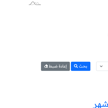
بحث
إعادة ضبط
شهر