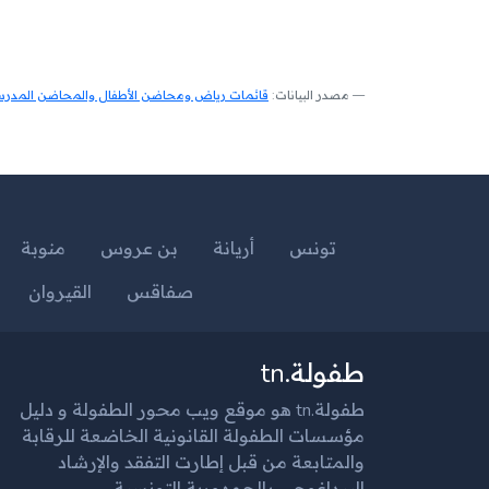
مصدر البيانات:
قائمات رياض ومحاضن الأطفال والمحاضن المدرسية
تونس
أريانة
بن عروس
منوبة
صفاقس
القيروان
طفولة.tn
طفولة.tn هو موقع ويب محور الطفولة و دليل
مؤسسات الطفولة القانونية الخاضعة للرقابة
والمتابعة من قبل إطارت التفقد والإرشاد