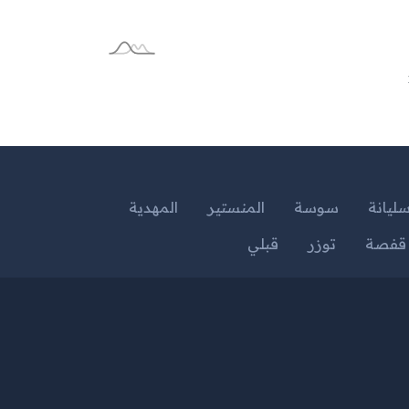
ليانة
سوسة
المنستير
المهدية
قفصة
توزر
قبلي