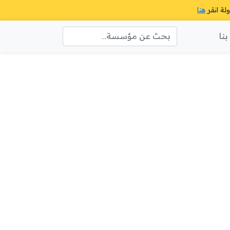
ولة انقر
هنا
نا