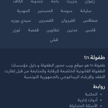
زغوان
بنزرت
باجة
جندوبة
الكاف
سليانة
سوسة
المنستير
المهدية
صفاقس
القيروان
القصرين
سيدي بوزيد
قابس
مدنين
تطاوين
قفصة
توزر
قبلي
طفولة.tn
طفولة.tn هو موقع ويب محور الطفولة و دليل مؤسسات
الطفولة القانونية الخاضعة للرقابة والمتابعة من قبل إطارت
التفقد والإرشاد البيداغوجي بالجمهورية التونسية
روابط
المكتبة
أدوات إدارية
الأسئلة المتداولة