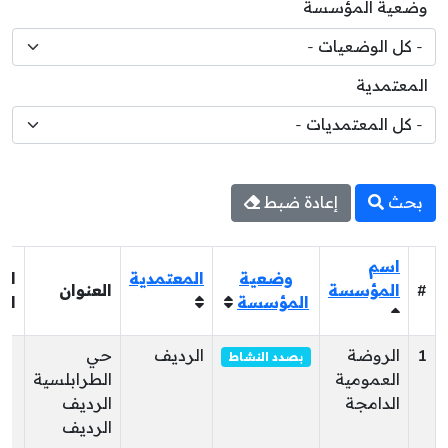
وضعية المؤسسة
المعتمدية
بحث
إعادة ضبط
اسم
وضعية
المعتمدية
الت
#
المؤسسة
العنوان
المؤسسة
الب
1
الروضة
الرديف
حي
0
بصدد النشاط
العمومية
الطرابلسية
الدامجة
الرديف
الرديف