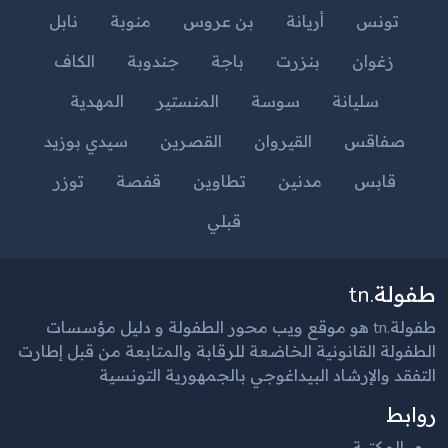
تونس
أريانة
بن عروس
منوبة
نابل
زغوان
بنزرت
باجة
جندوبة
الكاف
سليانة
سوسة
المنستير
المهدية
صفاقس
القيروان
القصرين
سيدي بوزيد
قابس
مدنين
تطاوين
قفصة
توزر
قبلي
طفولة.tn
طفولة.tn هو موقع ويب محور الطفولة و دليل مؤسسات
الطفولة القانونية الخاضعة للرقابة والمتابعة من قبل إطارت
التفقد والإرشاد البيداغوجي بالجمهورية التونسية
روابط