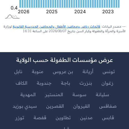
مصدر البيانات:
قائمات رياض ومحاضن الأطفال والمحاضن المدرسية القانونية
لوزارة
الأسرة والمرأة والطفولة وكبار السن بتاريخ 2026/08/07 على الساعة 16:31
عرض مؤسسات الطفولة حسب الولاية
تونس
أريانة
بن عروس
منوبة
نابل
زغوان
بنزرت
باجة
جندوبة
الكاف
سليانة
سوسة
المنستير
المهدية
صفاقس
القيروان
القصرين
سيدي بوزيد
قابس
مدنين
تطاوين
قفصة
توزر