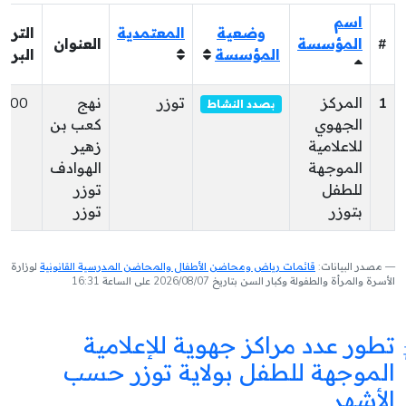
اسم
وضعية
المعتمدية
الترق
#
المؤسسة
العنوان
المؤسسة
البري
1
المركز
توزر
نهج
2200
بصدد النشاط
الجهوي
كعب بن
للاعلامية
زهير
الموجهة
الهوادف
للطفل
توزر
بتوزر
توزر
مصدر البيانات:
قائمات رياض ومحاضن الأطفال والمحاضن المدرسية القانونية
لوزارة
الأسرة والمرأة والطفولة وكبار السن بتاريخ 2026/08/07 على الساعة 16:31
تطور عدد مراكز جهوية للإعلامية
الموجهة للطفل بولاية توزر حسب
الأشهر