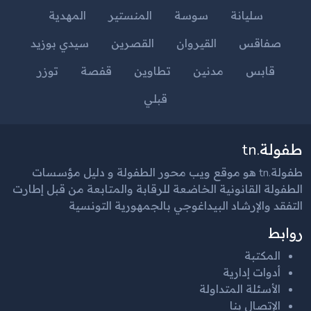
سليانة
سوسة
المنستير
المهدية
صفاقس
القيروان
القصرين
سيدي بوزيد
قابس
مدنين
تطاوين
قفصة
توزر
قبلي
طفولة.tn
طفولة.tn هو موقع ويب محور الطفولة و دليل مؤسسات
الطفولة القانونية الخاضعة للرقابة والمتابعة من قبل إطارت
التفقد والإرشاد البيداغوجي بالجمهورية التونسية
روابط
المكتبة
أدوات إدارية
الأسئلة المتداولة
الإتصال بنا