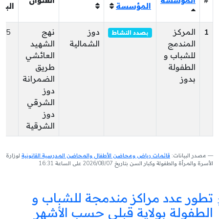
#
المؤسسة
العنوان
المؤسسة
البر
1
المركز
دوز
نهج
215
بصدد النشاط
المندمج
الشمالية
الشهيد
للشباب و
العائشي
الطفولة
طريق
بدوز
الضمرانة
دوز
الشرقي
دوز
الشرقية
مصدر البيانات:
قائمات رياض ومحاضن الأطفال والمحاضن المدرسية القانونية
لوزارة
الأسرة والمرأة والطفولة وكبار السن بتاريخ 2026/08/07 على الساعة 16:31
تطور عدد مراكز مندمجة للشباب و
الطفولة بولاية قبلي حسب الأشهر