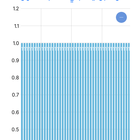
مركز
مندمج
للشباب
و
الطفولة