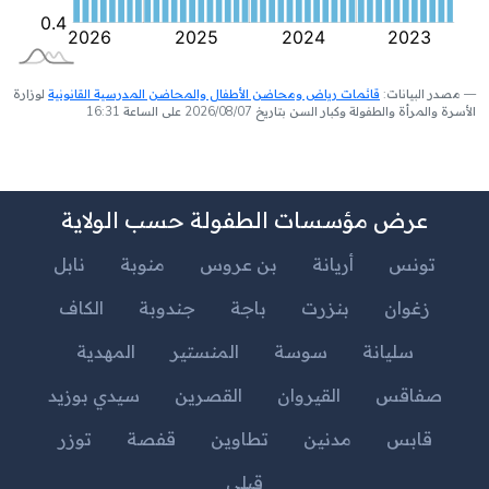
مصدر البيانات:
قائمات رياض ومحاضن الأطفال والمحاضن المدرسية القانونية
لوزارة
الأسرة والمرأة والطفولة وكبار السن بتاريخ 2026/08/07 على الساعة 16:31
عرض مؤسسات الطفولة حسب الولاية
تونس
أريانة
بن عروس
منوبة
نابل
زغوان
بنزرت
باجة
جندوبة
الكاف
سليانة
سوسة
المنستير
المهدية
صفاقس
القيروان
القصرين
سيدي بوزيد
قابس
مدنين
تطاوين
قفصة
توزر
قبلي