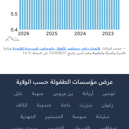
مصدر البيانات:
قائمات رياض ومحاضن الأطفال والمحاضن المدرسية القانونية
لوزارة
الأسرة والمرأة والطفولة وكبار السن بتاريخ 2026/08/07 على الساعة 16:31
عرض مؤسسات الطفولة حسب الولاية
تونس
أريانة
بن عروس
منوبة
نابل
زغوان
بنزرت
باجة
جندوبة
الكاف
سليانة
سوسة
المنستير
المهدية
صفاقس
القيروان
القصرين
سيدي بوزيد