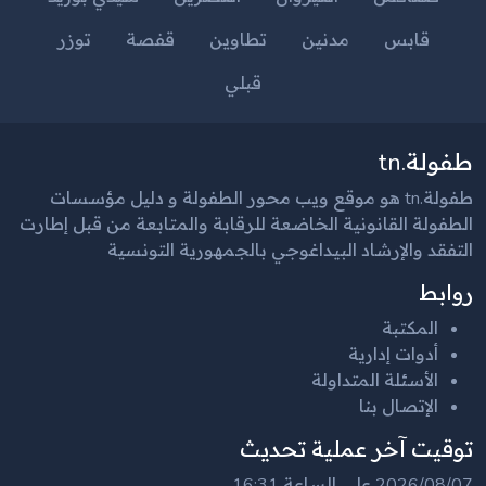
قابس
مدنين
تطاوين
قفصة
توزر
قبلي
طفولة.tn
طفولة.tn هو موقع ويب محور الطفولة و دليل مؤسسات
الطفولة القانونية الخاضعة للرقابة والمتابعة من قبل إطارت
التفقد والإرشاد البيداغوجي بالجمهورية التونسية
روابط
المكتبة
أدوات إدارية
الأسئلة المتداولة
الإتصال بنا
توقيت آخر عملية تحديث
2026/08/07 على الساعة 16:31