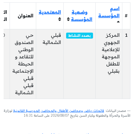
اسم
وضعية
المعتمدية
التر
#
المؤسسة
العنوان
المؤسسة
البر
1
المركز
قبلي
حي
80
بصدد النشاط
الجهوي
الشمالية
الصندوق
للإعلامية
الوطني
الموجهة
للتقاعد و
للطفل
الحيطة
بقبلي
الإجتماعية
قبلي
قبلي
الشمالية
مصدر البيانات:
قائمات رياض ومحاضن الأطفال والمحاضن المدرسية القانونية
لوزارة
الأسرة والمرأة والطفولة وكبار السن بتاريخ 2026/08/07 على الساعة 16:31