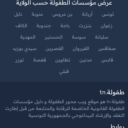
عرض مؤسسات الطفولة حسب الولاية
تونس
أريانة
بن عروس
منوبة
نابل
زغوان
بنزرت
باجة
جندوبة
الكاف
سليانة
سوسة
المنستير
المهدية
صفاقس
القيروان
القصرين
سيدي بوزيد
قابس
مدنين
تطاوين
قفصة
توزر
قبلي
طفولة.tn
طفولة.tn هو موقع ويب محور الطفولة و دليل مؤسسات
الطفولة القانونية الخاضعة للرقابة والمتابعة من قبل إطارت
التفقد والإرشاد البيداغوجي بالجمهورية التونسية
روابط