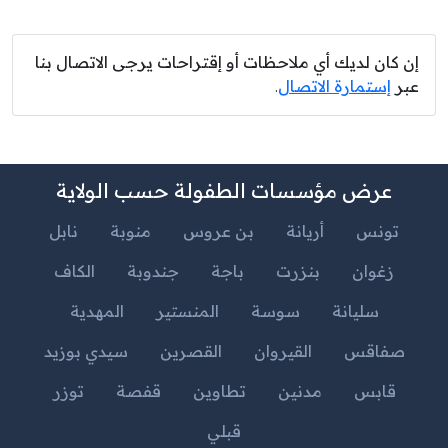
إن كان لديك أي ملاحظات أو إقتراحات يرجى الاتصال بنا
عبر
إستمارة الاتصال
.
عرض مؤسسات الطفولة حسب الولاية
تونس
أريانة
بن عروس
منوبة
نابل
زغوان
بنزرت
باجة
جندوبة
الكاف
سليانة
سوسة
المنستير
المهدية
صفاقس
القيروان
القصرين
سيدي بوزيد
قابس
مدنين
تطاوين
قفصة
توزر
قبلي