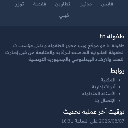
قابس
مدنين
تطاوين
قفصة
توزر
قبلي
طفولة.tn
طفولة.tn هو موقع ويب محور الطفولة و دليل مؤسسات
الطفولة القانونية الخاضعة للرقابة والمتابعة من قبل إطارت
التفقد والإرشاد البيداغوجي بالجمهورية التونسية
روابط
المكتبة
أدوات إدارية
الأسئلة المتداولة
الإتصال بنا
توقيت آخر عملية تحديث
2026/08/07 على الساعة 16:31