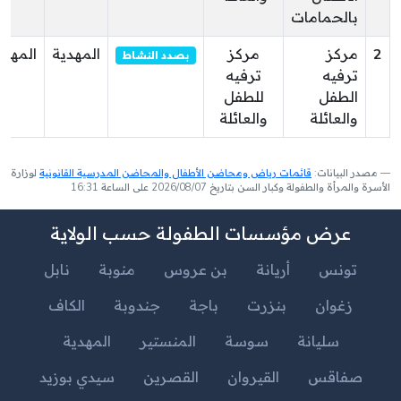
بالحمامات
2
مركز
مركز
المهدية
المهدي
بصدد النشاط
ترفيه
ترفيه
الطفل
للطفل
والعائلة
والعائلة
مصدر البيانات:
قائمات رياض ومحاضن الأطفال والمحاضن المدرسية القانونية
لوزارة
الأسرة والمرأة والطفولة وكبار السن بتاريخ 2026/08/07 على الساعة 16:31
عرض مؤسسات الطفولة حسب الولاية
تونس
أريانة
بن عروس
منوبة
نابل
زغوان
بنزرت
باجة
جندوبة
الكاف
سليانة
سوسة
المنستير
المهدية
صفاقس
القيروان
القصرين
سيدي بوزيد