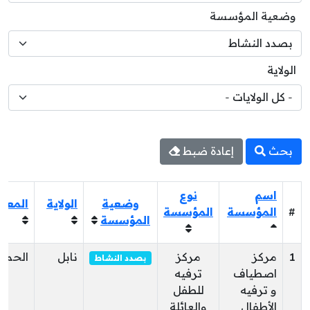
وضعية المؤسسة
الولاية
بحث
إعادة ضبط
اسم
نوع
وضعية
الولاية
المعت
#
المؤسسة
المؤسسة
المؤسسة
1
مركز
مركز
نابل
الحما
بصدد النشاط
اصطياف
ترفيه
و ترفيه
للطفل
الأطفال
والعائلة