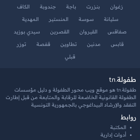
زغوان
بنزرت
باجة
جندوبة
الكاف
سليانة
سوسة
المنستير
المهدية
صفاقس
القيروان
القصرين
سيدي بوزيد
قابس
مدنين
تطاوين
قفصة
توزر
قبلي
طفولة.tn
طفولة.tn هو موقع ويب محور الطفولة و دليل مؤسسات
الطفولة القانونية الخاضعة للرقابة والمتابعة من قبل إطارت
التفقد والإرشاد البيداغوجي بالجمهورية التونسية
روابط
المكتبة
أدوات إدارية