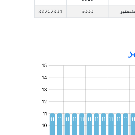
98202931
5000
ر
نادي
أطفال
خاص