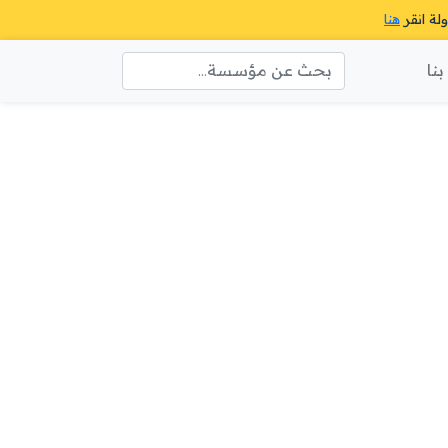
ولة انقر
هنا
نا