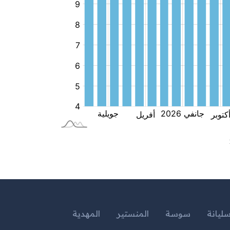
ليانة
سوسة
المنستير
المهدية